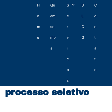
Ir
Por
Alternar
H
Qu
S
B
C
para
que
o
investir
menu
o
em
e
L
o
conteúdo
em
um
m
so
r
O
n
Banco
de
e
mo
v
G
t
Talentos?
s
i
a
ç
t
o
o
s
processo seletivo