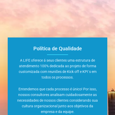
Política de Qualidade
A LIFE oferece á seus clientes uma estrutura de
atendimento 100% dedicada ao projeto de forma
customizada com reuniões de Kick off e KPI´s em
todos os processos.
Entendemos que cada processo é único! Por isso,
nossos consultores analisam cuidadosamente as
necessidades de nossos clientes considerando sua
cultura organizacional junto aos objetivos da
empresa e da equipe.