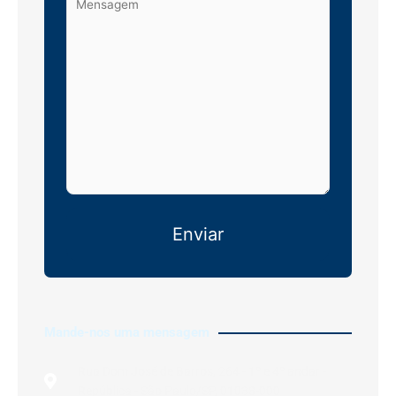
Mande-nos uma mensagem
Rua Dom José de Barros, 264 - 1º e 4º andar -
República - São Paulo/SP, 01038-000