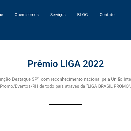
me
Quem somos
Serviços
BLOG
Contato
Prêmio LIGA 2022
ção Destaque SP” com reconhecimento nacional pela União Intel
Promo/Eventos/RH de todo país através da “LIGA BRASIL PROMO”