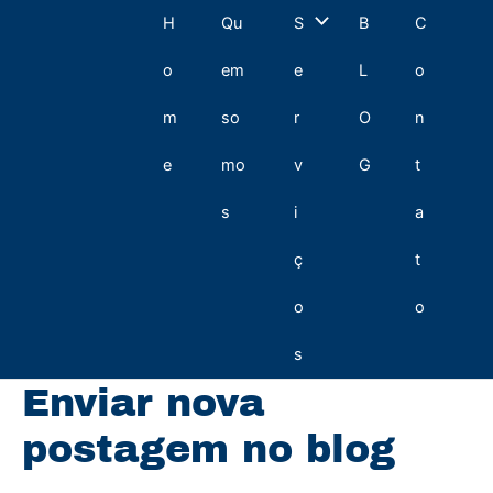
Ir
Alternar
H
Qu
S
B
C
para
o
menu
o
em
e
L
o
conteúdo
m
so
r
O
n
e
mo
v
G
t
s
i
a
ç
t
o
o
s
Enviar nova
postagem no blog