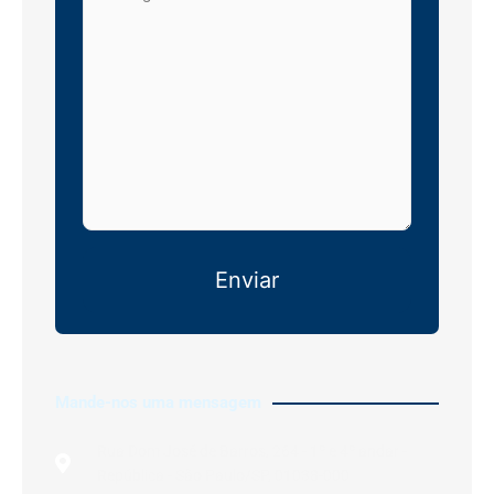
Mande-nos uma mensagem
Rua Dom José de Barros, 264 - 1º e 4º andar -
República - São Paulo/SP, 01038-000