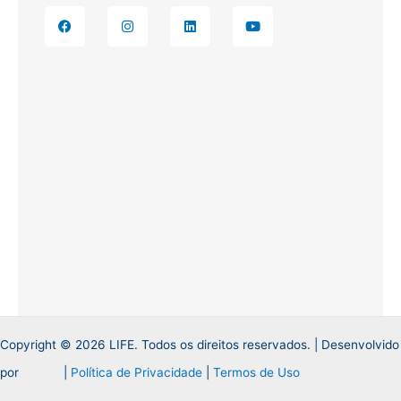
F
I
L
Y
a
n
i
o
c
s
n
u
e
t
k
t
b
a
e
u
o
g
d
b
o
r
i
e
k
a
n
m
Copyright © 2026 LIFE. Todos os direitos reservados. | Desenvolvido
por
|
Política de Privacidade
|
Termos de Uso