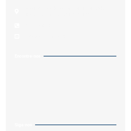
Rua Dom José de Barros, 264 - 1º e 4º andar -
República - São Paulo/SP, 01038-000
11 3334 8300
contato@liferh.com.br
Encontre-nos
Siga-nos